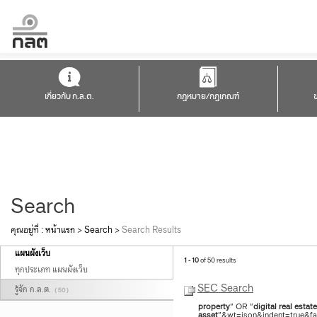
เกี่ยวกับ ก.ล.ต.
กฎหมาย/กฎเกณฑ์
Search
คุณอยู่ที่ :
หน้าแรก
>
Search
>
Search Results
แผนผังเว็บ
1 - 10
of 50 results
ทุกประเภท แผนผังเว็บ
SEC Search
รู้จัก ก.ล.ต.
( 50 )
property
" OR "
digital
real
estate
asset
"&wt=json&indent=true&fac