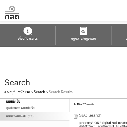
เกี่ยวกับ ก.ล.ต.
กฎหมาย/กฎเกณฑ์
Search
คุณอยู่ที่ :
หน้าแรก
>
Search
>
Search Results
แผนผังเว็บ
1 - 10
of 27 results
ทุกประเภท แผนผังเว็บ
SEC Search
เอกสารเผยแพร่
( 27 )
property
" OR "
digital
real
estate
asset
"&wt=json&indent=true&fac