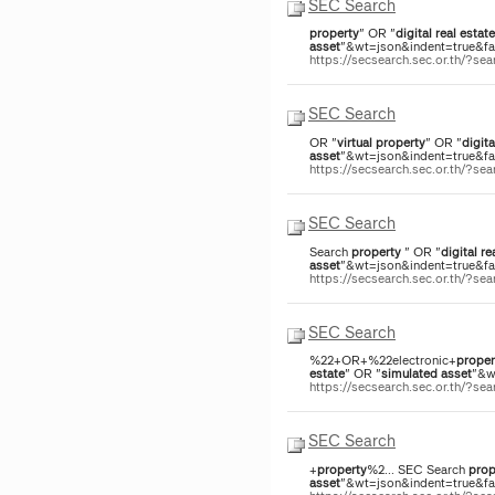
SEC Search
property
" OR "
digital
real
estate
asset
"&wt=json&indent=true&fac
https://secsearch.sec.or.th/?s
SEC Search
OR "
virtual
property
" OR "
digita
asset
"&wt=json&indent=true&fac
https://secsearch.sec.or.th/?s
SEC Search
Search
property
" OR "
digital
re
asset
"&wt=json&indent=true&fac
https://secsearch.sec.or.th/?s
SEC Search
%22+OR+%22electronic+
proper
estate
" OR "
simulated
asset
"&w
https://secsearch.sec.or.th/?s
SEC Search
+
property
%2... SEC Search
prop
asset
"&wt=json&indent=true&face