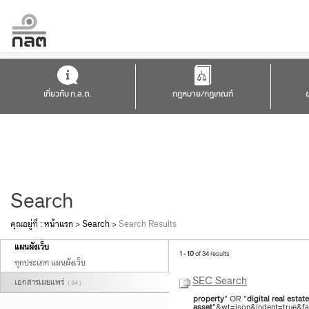
เกี่ยวกับ ก.ล.ต.
กฎหมาย/กฎเกณฑ์
Search
คุณอยู่ที่ :
หน้าแรก
>
Search
>
Search Results
แผนผังเว็บ
1 - 10
of 34 results
ทุกประเภท แผนผังเว็บ
SEC Search
เอกสารเผยแพร่
( 34 )
property
" OR "
digital
real
estate
asset
"&wt=json&indent=true&fac