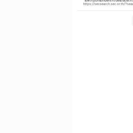
"&wt=json&indent=true&facet=tru
https://secsearch.sec.or.th/?