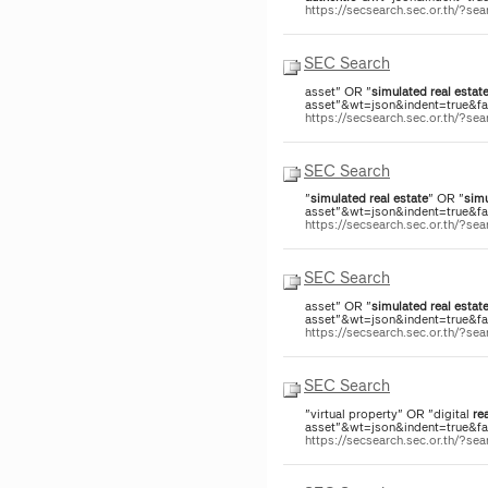
https://secsearch.sec.or.th/?
SEC Search
asset" OR "
simulated
real
estat
asset"&wt=json&indent=true&fac
https://secsearch.sec.or.th/?s
SEC Search
"
simulated
real
estate
" OR "
sim
asset"&wt=json&indent=true&fac
https://secsearch.sec.or.th/?s
SEC Search
asset" OR "
simulated
real
estat
asset"&wt=json&indent=true&fac
https://secsearch.sec.or.th/?s
SEC Search
"virtual property" OR "digital
re
asset"&wt=json&indent=true&face
https://secsearch.sec.or.th/?s