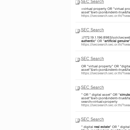
SEC Search
=virtual property OR "virtual pr
asset"&wt=json&indent=true&face
https://secsearch.sec.or.th/
SEC Search
://172.19.1.196:8983/solr/secwe
authentic
" OR "
artificial
genuine
https://secsearch.sec.or.th/?
SEC Search
OR "virtual property" OR "digit
asset"&wt=json&indent=true&fac
https://secsearch.sec.or.th/?s
SEC Search
" OR " digital asset" OR "
simula
asset"&wt=json&indent=true&face
search=virtual+property
https://secsearch.sec.or.th/?s
SEC Search
" digital
real
estate
" OR " digita