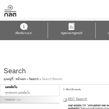
เกี่ยวกับ ก.ล.ต.
กฎหมาย/กฎเกณฑ์
Search
คุณอยู่ที่ :
หน้าแรก
>
Search
>
Search Results
แผนผังเว็บ
1 - 10
of 25 results
ทุกประเภท แผนผังเว็บ
SEC Search
investor
( 25 )
real
estate
OR "
simulated
real
e
authentic
"&wt=json&indent=true&