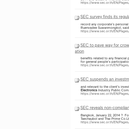
https://www.sec.or.th/EN/Pag
SEC survey finds its regul
record any corporate’s personal 
Ruenvadee Suwanmongkol, said “
https://www.sec.or.th/EN/Page
SEC to pave way for crow
ation
benefits related to any financia
for general people’s participat
https://www.sec.or.th/EN/Page
SEC suspends an investment
and relevant to the client's inv
Electronics
Industry Public Comp
https://www.sec.or.th/EN/Pag
SEC reveals non-complianc
Bangkok, January 22, 2014 ? Fol
Taechaubol and Thai Prime Co.Ltd
https://www.sec.or.th/EN/Pag