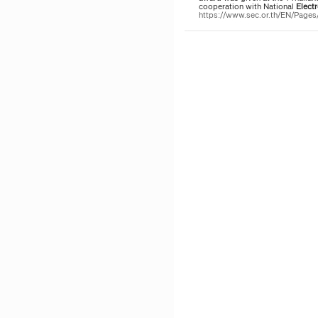
cooperation with National
Elect
https://www.sec.or.th/EN/Pag