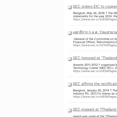
SEC orders EIC to coopera
Bangkok, May 24, 2016 ? The S
statements for the year 2014, the
https://www.sec.or.th/EN/Page
เลขาธิการ ก.ล.ต. ร่วมเสวน
-General of the Committee on So
Financial Officer, Telkomtelstra
https://www.sec.or.th/TH/Pag
SEC honored at "Thailan
Awards 2011-2012,? organized b
Technology Center (NECTEC), So
https://www.sec.or.th/EN/Pag
SEC affirms the rectificat
Bangkok, January 30, 2014 ? The 
Industry Plc. (EIC)?s shares as s
https://www.sec.or.th/EN/Page
SEC praised at ?Thailan
award was given at the ?Thaila