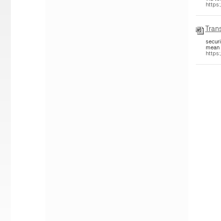
https
Trans
secur
mean 
https