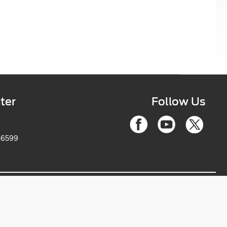
ter
Follow Us
-6599
ce