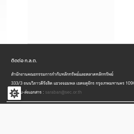
ติดต่อ ก.ล.ต.
สำนักงานคณะกรรมการกำกับหลักทรัพย์และตลาดหลักทรัพย์
333/3 ถนนวิภาวดีรังสิต แขวงจอมพล เขตจตุจักร กรุงเทพมหานคร 10
งานรับ-ส่งเอกสาร :
saraban@sec.or.th
S