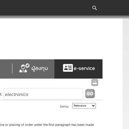
ผู้ลงทุน
e-service
h:
Sort by:
vice or placing of order under the first paragraph has been made