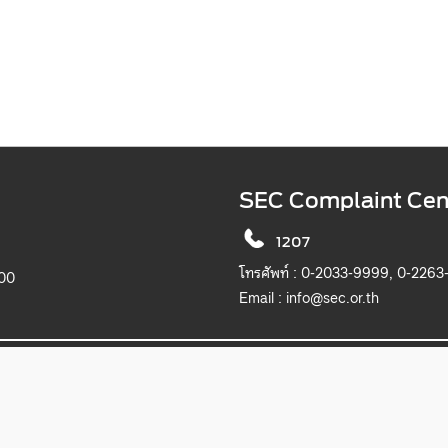
SEC Complaint Cen
1207
โทรศัพท์ :
0-2033-9999, 0-2263
900
Email :
info@sec.or.th
2019 The Securities and Exchange Commission, Thailand. All rights reserved.
เว็บไซต์นี้แสดงผลได้ดีบน Microsoft Edge, Chrome, Safari และ Firefox
itemap
Privacy Notice
Website Policy
Take Down Noti