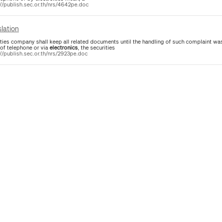
://publish.sec.or.th/nrs/4642pe.doc
lation
ities company shall keep all related documents until the handling of such complaint wa
of telephone or via
electronics
, the securities
://publish.sec.or.th/nrs/2923pe.doc