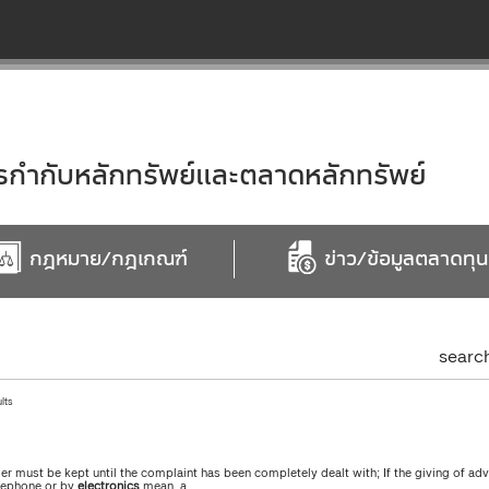
ำกับหลักทรัพย์และตลาดหลักทรัพย์
กฎหมาย/กฎเกณฑ์
ข่าว/ข้อมูลตลาดทุน
searc
ults
er must be kept until the complaint has been completely dealt with; If the giving of ad
elephone or by
electronics
mean, a