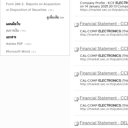
Company Profile - KCE
ELECTR
Form 246-2 : Reports on Acquisition
on 14 January 2025 20:13 Comp
https://market.sec.or.th/public
or Disposition of Securities
( 42 )
ดูเพิ่มเติม >>
Financial Statement - 
แผนผังเว็บ
งบการเงิน
CAL-COMP
ELECTRONICS
(THA
( 79 )
http://market.sec.or.th/public/
เอกสาร
Adobe PDF
( 164 )
Financial Statement - 
Microsoft Word
( 2 )
CAL-COMP
ELECTRONICS
(TH
http://market.sec.or.th/public/
Financial Statement - 
CAL-COMP
ELECTRONICS
(TH
http://market.sec.or.th/public/
Financial Statement - 
CAL-COMP
ELECTRONICS
(THA
http://market.sec.or.th/public/
Financial Statement - DE