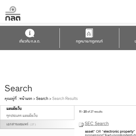
เกี่ยวกับ ก.ล.ต.
กฎหมาย/กฎเกณฑ์
Search
คุณอยู่ที่ :
หน้าแรก
>
Search
>
Search Results
แผนผังเว็บ
11 - 20
of 27 results
ทุกประเภท แผนผังเว็บ
SEC Search
เอกสารเผยแพร่
( 27 )
asset
" OR "
electronic
property
"
possession"&wt=json&indent=tru