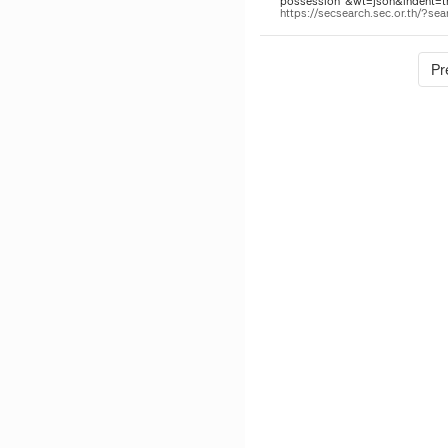
possession"&wt=json&indent=tru
https://secsearch.sec.or.th/?
Pr