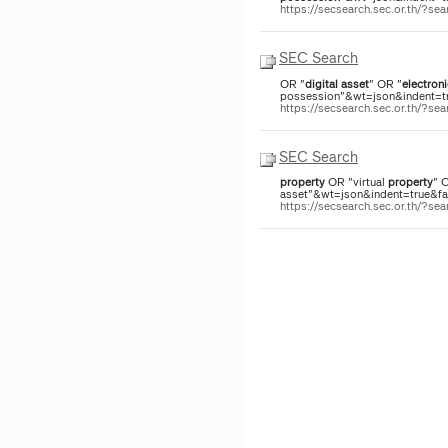
https://secsearch.sec.or.th/?s
SEC Search
OR "
digital
asset
" OR "
electroni
possession"&wt=json&indent=tru
https://secsearch.sec.or.th/?
SEC Search
property
OR "virtual
property
" 
asset"&wt=json&indent=true&fac
https://secsearch.sec.or.th/?s