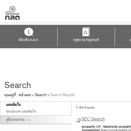
เกี่ยวกับ ก.ล.ต.
กฎหมาย/กฎเกณฑ์
Search
คุณอยู่ที่ :
หน้าแรก
>
Search
>
Search Results
แผนผังเว็บ
1 - 3
of 3 results
ทุกประเภท แผนผังเว็บ
SEC Search
คู่มือประชาชน
( 3 )
property
OR "
electronic
propert
possession
"&wt=json&indent=tr