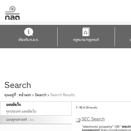
เกี่ยวกับ ก.ล.ต.
กฎหมาย/กฎเกณฑ์
Search
คุณอยู่ที่ :
หน้าแรก
>
Search
>
Search Results
แผนผังเว็บ
1 - 10
of 28 results
ทุกประเภท แผนผังเว็บ
SEC Search
แผนยุทธศาสตร์
( 28 )
"electronic property" OR "
electr
possession
"&wt=json&indent=tru