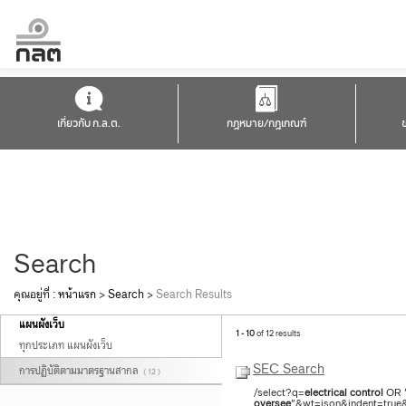
เกี่ยวกับ ก.ล.ต.
กฎหมาย/กฎเกณฑ์
Search
คุณอยู่ที่ :
หน้าแรก
>
Search
>
Search Results
แผนผังเว็บ
1 - 10
of 12 results
ทุกประเภท แผนผังเว็บ
SEC Search
การปฏิบัติตามมาตรฐานสากล
( 12 )
/select?q=
electrical
control
OR 
oversee
"&wt=json&indent=true&f