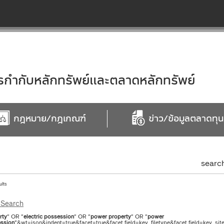
ำกับหลักทรัพย์และตลาดหลักทรัพย์
กฎหมาย/กฎเกณฑ์
ข่าว/ข้อมูลตลาดทุน
searc
ults
Search
rty
" OR "
electric
possession
" OR "
power
property
" OR "
power
ssion
"&wt=json&indent=true&facet=true&facet.field=key_filetype&facet.field=key_s