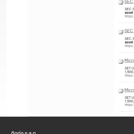
SEC 
SEC S
asset
https
SEC 
SEC S
asset
https
Micr
SET 
1,500,
http
Micr
SET 
1,500,
http
ติดต่อ ก.ล.ต.