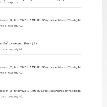
lectric+proper...
over ( 3 ) http://172.19.1.196:8983/solr/secweb/select?q=digital
ronic+property%2...
ผนผังเว็บ การควบรวมกิจการ ( 3 )
ronic+property%2...
over ( 2 ) http://172.19.1.196:8983/solr/secweb/select?q=digital
ronic+property%2...
over ( 2 ) http://172.19.1.196:8983/solr/secweb/select?q=digital
ronic+property%2...