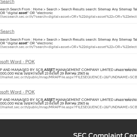
Search
earch Search From : Home > Search > Search Results search: Sitemap Any Sitemap Take
OR "digital
asset
" OR "electronic
://secsearch.sec.or.th/?search=digital+asset+OR+%22digital+asset%22+OR+%22elect
Search
earch Search From : Home > Search > Search Results search: Sitemap Any Sitemap Take
OR "digital
asset
" OR "electronic
://secsearch.sec.or.th/?search=digital+asset+OR+%22digital+asset%22+OR+%22elect
osoft Word - POK
UP AND MANAGED BY SCB
ASSET
MANAGEMENT COMPANY LIMITED เสนอขายต่อประชาชนท
000,000 หน่วย ในระหว่างวันที่ 23 ถึงวันที่ 29 สิงหาคม 2565 ณ
s://market.sec.or.th/public/mrap/MRAPFile.aspx?FILESEQUENCE=2&FUNDNAME
osoft Word - POK
UP AND MANAGED BY SCB
ASSET
MANAGEMENT COMPANY LIMITED เสนอขายต่อประชาชนท
000,000 หน่วย ในระหว่างวันที่ 23 ถึงวันที่ 29 สิงหาคม 2565 ณ
s://market.sec.or.th/public/mrap/MRAPFile.aspx?FILESEQUENCE=2&FUNDNAME
SEC Complaint Cen