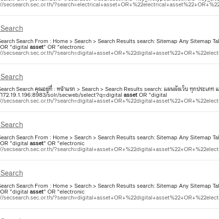
://secsearch.sec.or.th/?search=electrical+asset+OR+%22electrical+asset%22+OR+%22e
Search
earch Search From : Home > Search > Search Results search: Sitemap Any Sitemap Take
OR "digital
asset
" OR "electronic
://secsearch.sec.or.th/?search=digital+asset+OR+%22digital+asset%22+OR+%22elect
Search
arch Search คุณอยู่ที่ : หน้าแรก > Search > Search Results search: แผนผังเว็บ ทุกประเภท แ
//172.19.1.196:8983/solr/secweb/select?q=digital
asset
OR "digital
://secsearch.sec.or.th/?search=digital+asset+OR+%22digital+asset%22+OR+%22elect
Search
earch Search From : Home > Search > Search Results search: Sitemap Any Sitemap Take
OR "digital
asset
" OR "electronic
://secsearch.sec.or.th/?search=digital+asset+OR+%22digital+asset%22+OR+%22elect
Search
earch Search From : Home > Search > Search Results search: Sitemap Any Sitemap Take
OR "digital
asset
" OR "electronic
://secsearch.sec.or.th/?search=digital+asset+OR+%22digital+asset%22+OR+%22elect