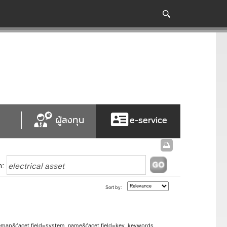
ผู้ลงทุน
e-service
h:
Sort by:
itemap&facet.field=system_name&facet.field=key_keywords