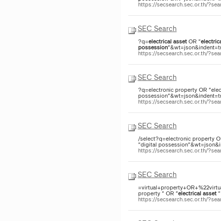
https://secsearch.sec.or.th/?s
SEC Search
?q=
electrical
asset
OR "
electric
possession
"&wt=json&indent=tru
https://secsearch.sec.or.th/?s
SEC Search
?q=electronic property OR "elec
possession"&wt=json&indent=tru
https://secsearch.sec.or.th/?s
SEC Search
/select?q=electronic property O
"digital possession"&wt=json&i
https://secsearch.sec.or.th/?s
SEC Search
=virtual+property+OR+%22virtua
property " OR "
electrical
asset
"
https://secsearch.sec.or.th/?