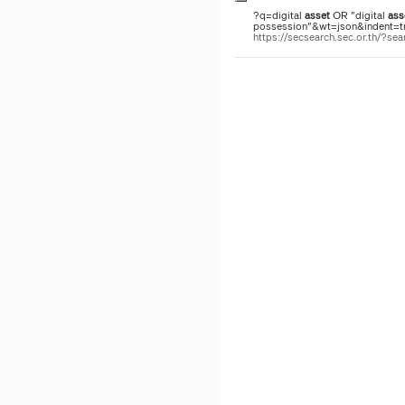
?q=digital
asset
OR "digital
ass
possession"&wt=json&indent=tru
https://secsearch.sec.or.th/?