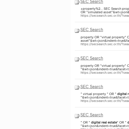
SEC Search
+property%2... SEC Search prope
OR "simulated asset"&wt=json&i
https://secsearch.sec.or.th/?s
SEC Search
property OR "virtual property" 
asset"&wt=json&indent=true&fac
https://secsearch.sec.or.th/?
SEC Search
property OR "virtual property" 
"&wt=json&indent=true&facet=tr
https://secsearch.sec.or.th/?s
SEC Search
" virtual property " OR "
digital
r
"&wt=json&indent=true&facet=tr
https://secsearch.sec.or.th/?
SEC Search
" OR "
digital
real
estate
" OR "
d
"&wt=json&indent=true&facet=tr