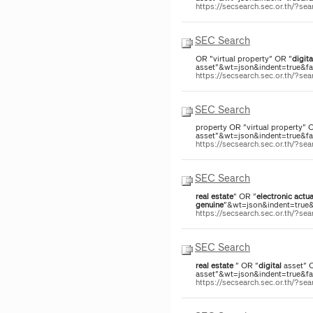
https://secsearch.sec.or.th/?s
SEC Search
OR "virtual property" OR "
digita
asset"&wt=json&indent=true&fac
https://secsearch.sec.or.th/?s
SEC Search
property OR "virtual property" 
asset"&wt=json&indent=true&fac
https://secsearch.sec.or.th/?s
SEC Search
real
estate
" OR "
electronic
actua
genuine
"&wt=json&indent=true&f
https://secsearch.sec.or.th/?s
SEC Search
real
estate
" OR "
digital
asset" 
asset"&wt=json&indent=true&face
https://secsearch.sec.or.th/?