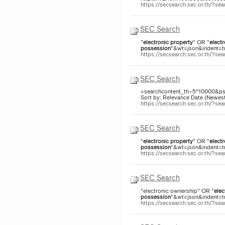
https://secsearch.sec.or.th/?
SEC Search
"
electronic
property
" OR "
electr
possession
"&wt=json&indent=tr
https://secsearch.sec.or.th/?
SEC Search
=searchcontent_th~5^10000&ps=
Sort by: Relevance Date (Newes
https://secsearch.sec.or.th/?
SEC Search
"
electronic
property
" OR "
electr
possession
"&wt=json&indent=tr
https://secsearch.sec.or.th/
SEC Search
"electronic ownership" OR "
elec
possession
"&wt=json&indent=tr
https://secsearch.sec.or.th/?