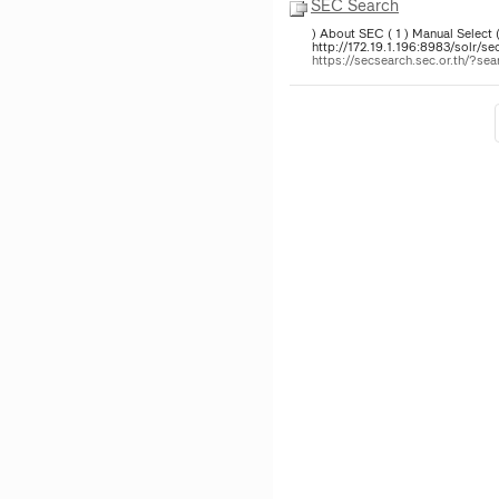
SEC Search
) About SEC ( 1 ) Manual Select 
http://172.19.1.196:8983/solr/s
https://secsearch.sec.or.th/?s