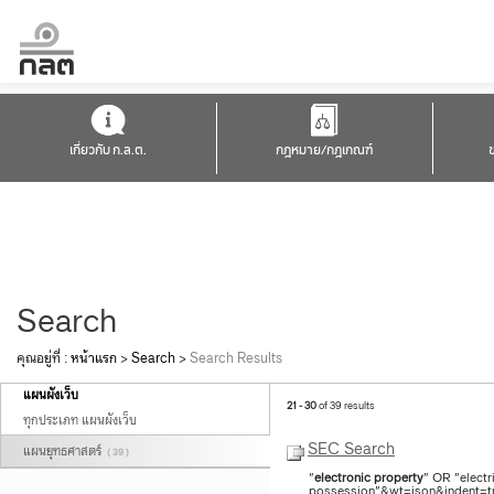
เกี่ยวกับ ก.ล.ต.
กฎหมาย/กฎเกณฑ์
Search
คุณอยู่ที่ :
หน้าแรก
>
Search
>
Search Results
แผนผังเว็บ
21 - 30
of 39 results
ทุกประเภท แผนผังเว็บ
SEC Search
แผนยุทธศาสตร์
( 39 )
"
electronic
property
" OR "electr
possession"&wt=json&indent=tru