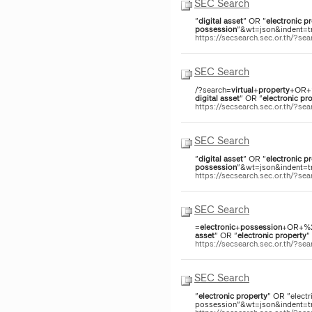
SEC Search
"
digital
asset
" OR "
electronic
pr
possession
"&wt=json&indent=tru
https://secsearch.sec.or.th/?
SEC Search
/?search=
virtual
+
property
+OR+%
digital
asset
" OR "
electronic
pro
https://secsearch.sec.or.th/?s
SEC Search
"
digital
asset
" OR "
electronic
pr
possession
"&wt=json&indent=tru
https://secsearch.sec.or.th/?
SEC Search
=
electronic
+
possession
+OR+%22
asset
" OR "
electronic
property
"
https://secsearch.sec.or.th/?
SEC Search
"
electronic
property
" OR "electr
possession"&wt=json&indent=tru