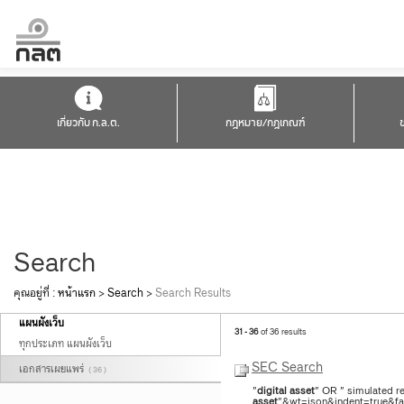
เกี่ยวกับ ก.ล.ต.
กฎหมาย/กฎเกณฑ์
Search
คุณอยู่ที่ :
หน้าแรก
>
Search
>
Search Results
แผนผังเว็บ
31 - 36
of 36 results
ทุกประเภท แผนผังเว็บ
SEC Search
เอกสารเผยแพร่
( 36 )
"
digital
asset
" OR " simulated re
asset
"&wt=json&indent=true&fac