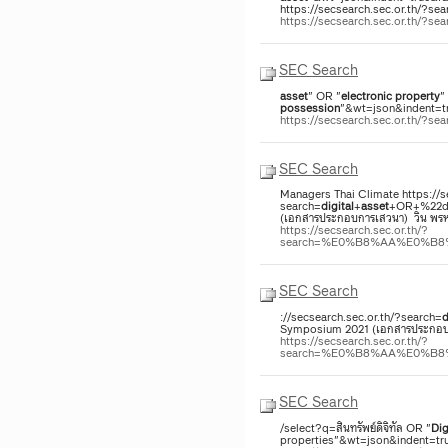
https://secsearch.sec.or.th/?sea
https://secsearch.sec.or.th/?
SEC Search
asset
" OR "
electronic
property
"
possession
"&wt=json&indent=tru
https://secsearch.sec.or.th/
SEC Search
Managers Thai Climate https://s
search=
digital
+
asset
+OR+%22di
(เอกสารประกอบการเสวนา​) ​ วิน พ
https://secsearch.sec.or.th/?
search=%E0%B8%AA%E0%B
SEC Search
://secsearch.sec.or.th/?search=
d
Symposium 2021 (เอกสารประกอบกา
https://secsearch.sec.or.th/?
search=%E0%B8%AA%E0%B
SEC Search
/select?q=สินทรัพย์ดิจิทัล OR "
Dig
properties"&wt=json&indent=tru