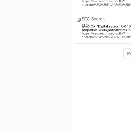
https://secsearch.sec.or.th/?
search=%E0%B8%AA%E0%B
SEC Search
ดิจิทัล OR "
Digital
assets" OR "
D
properties"&wt=json&indent=tru
https://secsearch.sec.or.th/?
search=%E0%B8%AA%E0%B
P