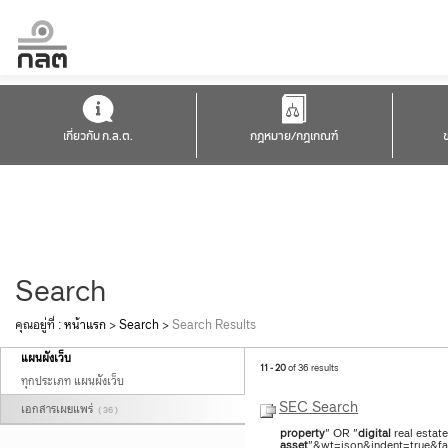
เกี่ยวกับ ก.ล.ต.
กฎหมาย/กฎเกณฑ์
Search
คุณอยู่ที่ :
หน้าแรก
>
Search
>
Search Results
แผนผังเว็บ
11 - 20
of 36 results
ทุกประเภท แผนผังเว็บ
SEC Search
เอกสารเผยแพร่
( 36 )
property
" OR "
digital
real estat
asset
"&wt=json&indent=true&fac