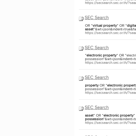
https://secsearch.sec.or.th/?s
SEC Search
OR "
virtual
property
" OR "
digita
asset
"&wt=json&indent=true&fac
https://secsearch.sec.or.th/?s
SEC Search
"
electronic
property
" OR "electr
possession"&wt=json&indent=tru
https://secsearch.sec.or.th/?s
SEC Search
property
OR "
electronic
propert
possession"&wt=json&indent=tru
https://secsearch.sec.or.th/?s
SEC Search
asset
" OR "
electronic
property
"
possession
"&wt=json&indent=tru
https://secsearch.sec.or.th/?