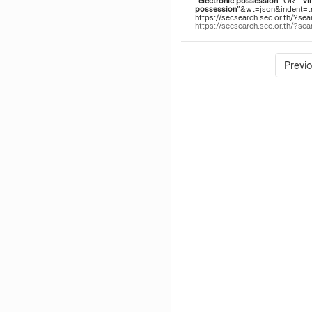
"
electronic
possession
" OR "
vi
possession
"&wt=json&indent=tru
https://secsearch.sec.or.th/?sea
https://secsearch.sec.or.th/?s
Previ