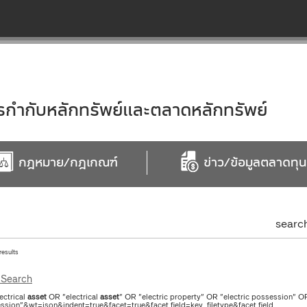
ำกับหลักทรัพย์และตลาดหลักทรัพย์
กฎหมาย/กฎเกณฑ์
ข่าว/ข้อมูลตลาดทุน
searc
 results
Search
ectrical
asset
OR "electrical
asset
" OR "electric property" OR "electric possession"
ssion"&wt=json&indent=true&facet=true&facet.field=key_filetype&facet.field