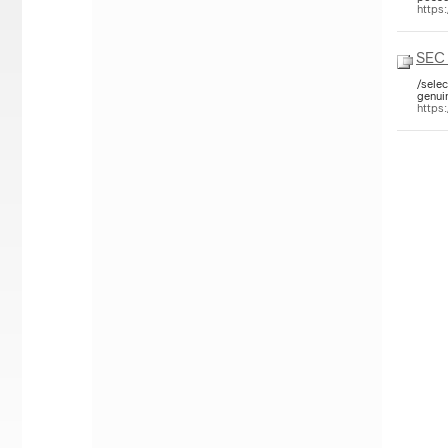
https
SEC 
/sele
genui
https