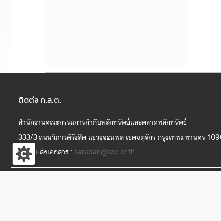
ติดต่อ ก.ล.ต.
สำนักงานคณะกรรมการกำกับหลักทรัพย์และตลาดหลักทรัพย์
333/3 ถนนวิภาวดีรังสิต แขวงจอมพล เขตจตุจักร กรุงเทพมหานคร 10
งานรับ-ส่งเอกสาร :
saraban@sec.or.th
S