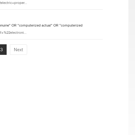
lectric+proper...
 genuine" OR "computerized actual" OR "computerized
+%22electroni...
3
Next