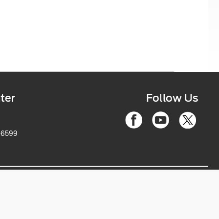
ter
Follow Us
-6599
ce