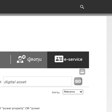
ผู้ลงทุน
e-service
h:
Sort by:
 OR "power property" OR "power