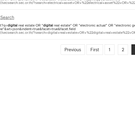
://secsearch.sec.or.th/?search=electrical+asset+OR+%22electrical+asset%22+OR+%22e
Search
ct?q=
digital
real estate OR "
digital
real estate" OR "electronic actual" OR "electronic
ne"&wt=json&indent=true&facet=true&facet.field
://secsearch.sec.or.th/?search=digital+real+estate+OR+%22digital+real+estate%22+OR
Previous
First
1
2