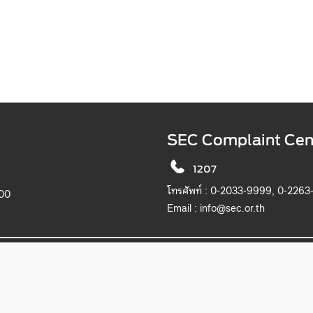
SEC Complaint Cen
1207
โทรศัพท์ :
0-2033-9999, 0-2263
900
Email :
info@sec.or.th
2019 The Securities and Exchange Commission, Thailand. All rights reserved.
เว็บไซต์นี้แสดงผลได้ดีบน Microsoft Edge, Chrome, Safari และ Firefox
itemap
Privacy Notice
Website Policy
Take Down Noti