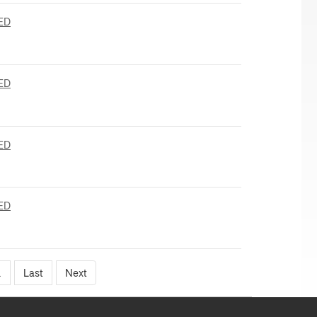
ED
ED
ED
ED
.
Last
Next