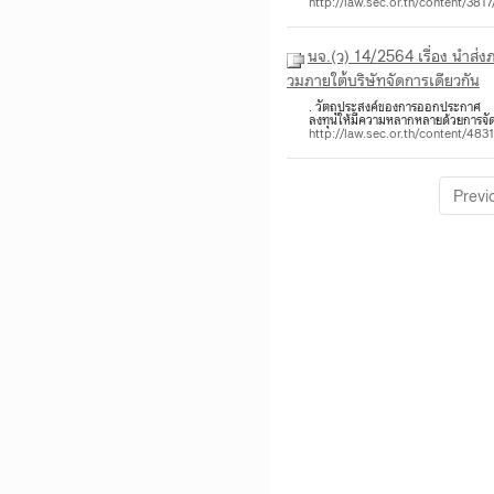
http://law.sec.or.th/content/381
นจ.(ว) 14/2564 เรื่อง นำส่งภาพถ่ายประกาศและซักซ้อมความเข้าใจเกี่ยวกับการปรับปรุงหลักเกณฑ์การลงทุนในกองทุนร
วมภายใต้บริษัทจัดการเดียวกัน
. วัตถุประสงค์ของการออกประกาศ 1.
ลงทุนให้มีความหลากหลายด้วยการจัดส
http://law.sec.or.th/content/48
Previ