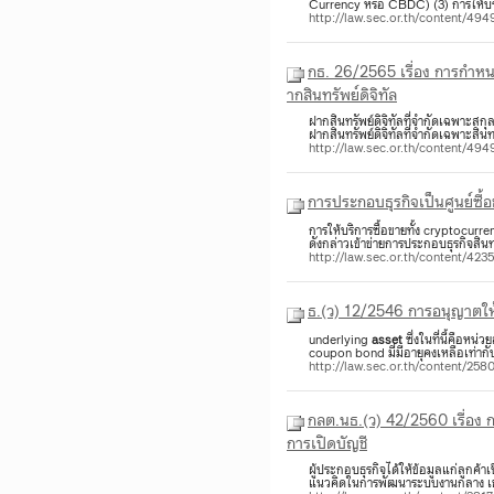
Currency หรือ CBDC) (3) การให้บร
http://law.sec.or.th/content/49
กธ. 26/2565 เรื่อง การกำหนด
ากสินทรัพย์ดิจิทัล
ฝากสินทรัพย์ดิจิทัลที่จำกัดเฉพาะส
ฝากสินทรัพย์ดิจิทัลที่จำกัดเฉพาะสินทรั
http://law.sec.or.th/content/49
การประกอบธุรกิจเป็นศูนย์ซื้อ
การให้บริการซื้อขายทั้ง cryptocur
ดังกล่าวเข้าข่ายการประกอบธุรกิจสินท
http://law.sec.or.th/content/42
ธ.(ว) 12/2546 การอนุญาตให้
underlying
asset
ซึ่งในที่นี้คือหน
coupon bond มี่มีอายุคงเหลือเท่าก
http://law.sec.or.th/content/25
กลต.นธ.(ว) 42/2560 เรื่อง 
การเปิดบัญชี
ผู้ประกอบธุรกิจได้ให้ข้อมูลแก่ลูกค้
แนวคิดในการพัฒนาระบบงานกลาง เช