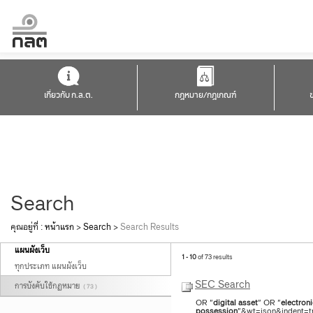
เกี่ยวกับ ก.ล.ต.
กฎหมาย/กฎเกณฑ์
Search
คุณอยู่ที่ :
หน้าแรก
>
Search
>
Search Results
แผนผังเว็บ
1 - 10
of 73 results
ทุกประเภท แผนผังเว็บ
SEC Search
การบังคับใช้กฏหมาย
( 73 )
OR "
digital
asset
" OR "
electroni
possession
"&wt=json&indent=tr