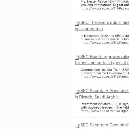
Ms. Hester Peirce กรรมการ ก.ล.ต
Thailand International
Digital
Ass
https://www.sec.or.th/TH/Page
SEC Thailand’s public hea
ness operators
In November 2022, the SEC publ
business operators which includ
https://www.sec.or.th/EN/Pag
SEC Board approves rule
tokens and certain types of 
Commission No. Kor Thor. 18/25
publication in the Government Ga
https://www.sec.or.th/EN/Pag
SEC Secretary-General s
in Riyadh, Saudi Arabia
Investment Initiative (FII) in R
with business leaders in the fi
https://www.sec.or.th/EN/Pag
SEC Secretary-General s