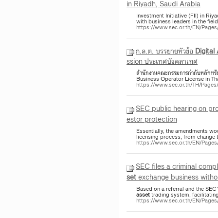
in Riyadh, Saudi Arabia
Investment Initiative (FII) in R
with business leaders in the fi
https://www.sec.or.th/EN/Pag
ก.ล.ต. บรรยายหัวข้อ
Digital
ssion ประเทศบังคลาเทศ
สำนักงานคณะกรรมการกำกับหลักทรัพย์
Business Operator License in Thai
https://www.sec.or.th/TH/Page
SEC public hearing on p
estor protection
Essentially, the amendments wo
licensing process, from change 
https://www.sec.or.th/EN/Page
SEC files a criminal comp
set
exchange business withou
Based on a referral and the SEC’
asset
trading system, facilitatin
https://www.sec.or.th/EN/Page