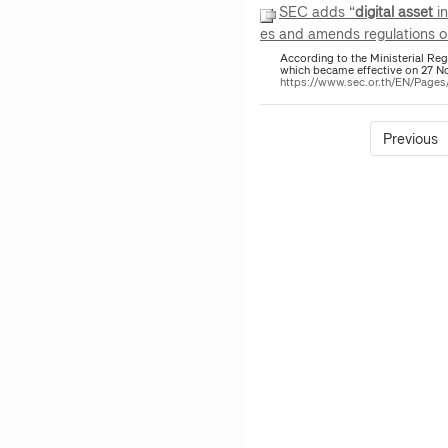
SEC adds “
digital
asset
in
es and amends regulations o
According to the Ministerial Re
which became effective on 27 N
https://www.sec.or.th/EN/Pag
Previous