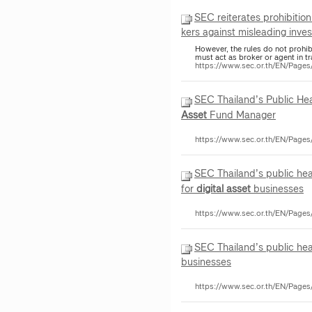
SEC reiterates prohibiti
kers against misleading inves
However, the rules do not prohi
must act as broker or agent in 
https://www.sec.or.th/EN/Pag
SEC Thailand’s Public He
Asset
Fund Manager
https://www.sec.or.th/EN/Page
SEC Thailand’s public hea
for
digital
asset
businesses
https://www.sec.or.th/EN/Page
SEC Thailand’s public hea
businesses
https://www.sec.or.th/EN/Page