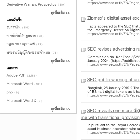
https://www.sec.or.th/EN/Pag
Derivative Warrant Prospectus
( 419 )
ดูเพิ่มเติม >>
Zipmex’s
digital
asset
exc
แผนผังเว็บ
Facts appeared to the SEC that
งบการเงิน
( 116 )
the Emergency Decree on
Digita
https://www.sec.or.th/EN/Pag
การบังคับใช้กฏหมาย
( 73 )
กฎหมาย / กฏเกณฑ์
( 73 )
SEC revises advertising ru
พระราชบัญญัติ/พระราชกำหนด
( 71 )
Commission No. Kor Thor. 3/256
January 2024: (https://publish.
ดูเพิ่มเติม >>
https://www.sec.or.th/EN/Page
เอกสาร
Adobe PDF
( 2,163 )
SEC public warning of u
Microsoft Word
( 108 )
Bangkok, 25 January 2019 ? The SE
of BSmart
digital
tokens as it h
php
( 9 )
https://www.sec.or.th/EN/Page
Microsoft Word X
( 7 )
ดูเพิ่มเติม >>
SEC reveals one more
dig
ine with transitional provision
In pursuant to the Royal Decree
asset
business operators who su
https://www.sec.or.th/EN/Pag