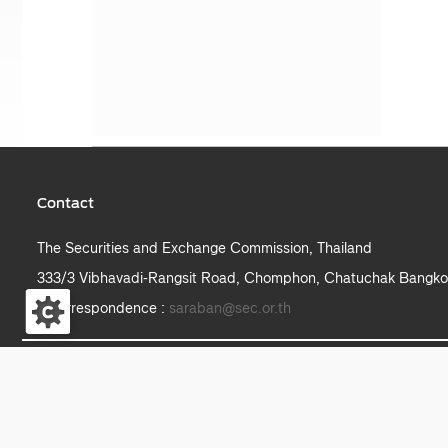
Contact
The Securities and Exchange Commission, Thailand
333/3 Vibhavadi-Rangsit Road, Chomphon, Chatuchak Bangko
e-correspondence :
saraban@sec.or.th
S