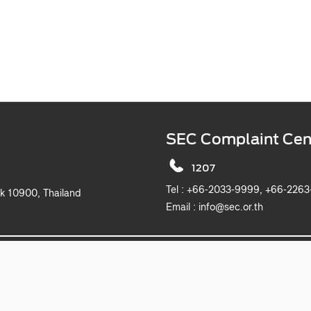
SEC Complaint Cen
1207
Tel :
+66-2033-9999, +6
k 10900, Thailand
Email :
info@sec.or.th
2019 The Securities and Exchange Commission, Thailand. All rights reserved.
This website is best viewed with Microsoft Edge, Chrome, Safari and Firefox.
itemap
Privacy Notice
Website Policy
Take Down Noti