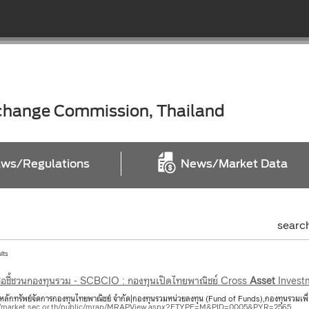
xchange Commission, Thailand
ws/Regulations
News/Market Data
searc
ults
สือชี้ชวนกองทุนรวม - SCBCIO : กองทุนเปิดไทยพาณิชย์ Cross
Asset
Invest
 หลักทรัพย์จัดการกองทุนไทยพาณิชย์ จำกัด|กองทุนรวมหน่วยลงทุน (Fund of Funds),กองทุนรวมเพื
//market.sec.or.th/public/mrap/MRAPView.aspx?FTYPE=M&PID=0005&PYR=2565