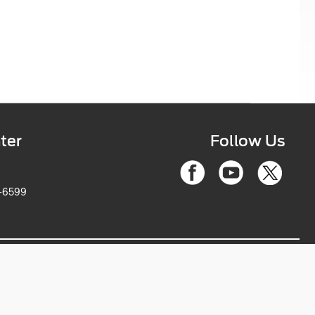
ter
Follow Us
6-2263-6599
ce