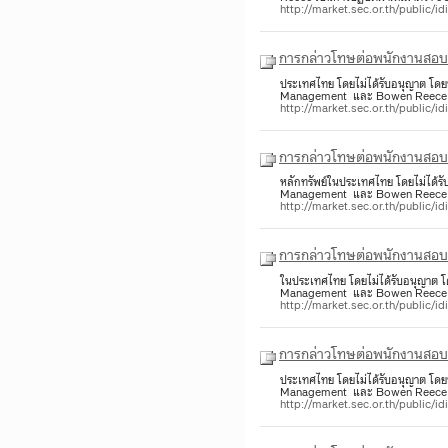
http://market.sec.or.th/public/id
การกล่าวโทษต่อพนักงานสอบ
ประเทศไทย โดยไม่ได้รับอนุญาต โดยช
Management และ Bowen Reece เป็นก
http://market.sec.or.th/public/id
การกล่าวโทษต่อพนักงานสอบ
หลักทรัพย์ในประเทศไทย โดยไม่ได้รั
Management และ Bowen Reece เป็น
http://market.sec.or.th/public/id
การกล่าวโทษต่อพนักงานสอบ
ในประเทศไทย โดยไม่ได้รับอนุญาต โด
Management และ Bowen Reece เป็น
http://market.sec.or.th/public/id
การกล่าวโทษต่อพนักงานสอบ
ประเทศไทย โดยไม่ได้รับอนุญาต โดยช
Management และ Bowen Reece เป็นก
http://market.sec.or.th/public/id