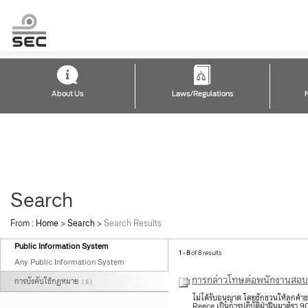
About Us
Laws/Regulations
Search
From :
Home
>
Search
>
Search Results
Public Information System
1 - 8
of 8 results
Any Public Information System
การกล่าวโทษต่อพนักงานสอบ
การบังคับใช้กฏหมาย
( 8 )
ไม่ได้รับอนุญาต โดยชักชวนให้ลูกค้า
Reece เป็นการปฏิบัติฝ่าฝืนมาตรา 90 