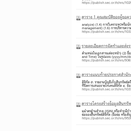
https://publish.sec.or.th/nrs/10
​​ตาราง 1 คุณสมบัติของผู้ขอ
analyze) (1.4) การวิเคราะห0หรือนักว
management) (1.6) การบริหารความเ
https://publish.sec.or.th/nrs/10
รายละเอียดการจัดทำและส่งรา
ตำแหน่งในเอกสารแต่ละหน้า) (2) ชื่อย
and Time) ในรูปแบบ (yyyy/mm/dd
https://publish.sec.or.th/nrs/93
ตารา​งแนบท้ายประกาศสำนักง
ดิจิทัล ๓. รายงานบัญชีเก็บสินทรัพย์ด
ทีป่ิดการเสนอขายโทเคนดิจิทัล ๔. ข
https://publish.sec.or.th/nrs/10
ตารางโครงสร้างข้อมูลสินทรัพ
มมำตรฐำนสำกล (ISIN) หรือหำกมีกำร
ย่อของสินทรัพย์ดิจิทัล (ช่ือย่อ หรือ
https://publish.sec.or.th/nrs/95