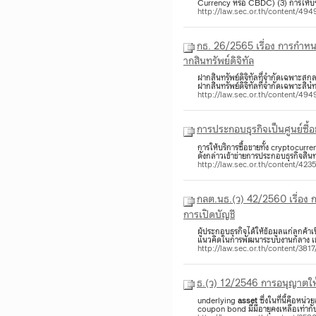
Currency หรือ CBDC) (3) การให้บร
http://law.sec.or.th/content/49
กธ. 26/2565 เรื่อง การกำหนด
ากสินทรัพย์ดิจิทัล
ฝากสินทรัพย์ดิจิทัลที่จำกัดเฉพาะส
ฝากสินทรัพย์ดิจิทัลที่จำกัดเฉพาะสินทรั
http://law.sec.or.th/content/49
การประกอบธุรกิจเป็นศูนย์ซื้อ
การให้บริการซื้อขายทั้ง cryptocur
ดังกล่าวเข้าข่ายการประกอบธุรกิจสินท
http://law.sec.or.th/content/42
กลต.นธ.(ว) 42/2560 เรื่อง 
การเปิดบัญชี
ผู้ประกอบธุรกิจได้ให้ข้อมูลแก่ลูกค้
แนวคิดในการพัฒนาระบบงานกลาง เช
http://law.sec.or.th/content/381
ธ.(ว) 12/2546 การอนุญาตให้
underlying
asset
ซึ่งในที่นี้คือหน
coupon bond มี่มีอายุคงเหลือเท่าก