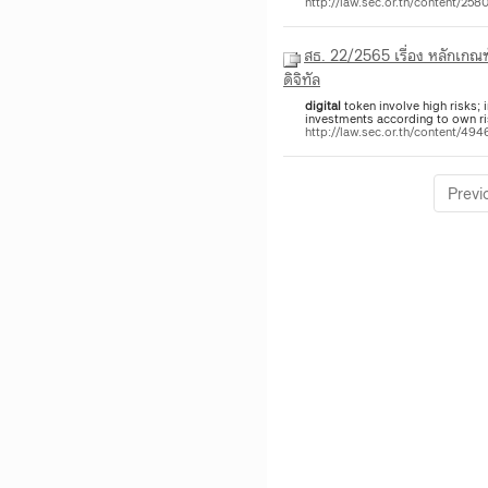
http://law.sec.or.th/content/25
สธ. 22/2565 เรื่อง หลักเกณฑ์ในรายละเอียดเกี่ยวกับการโฆษณาและการส่งเสริมการขายสำหรับผู้ประกอบธุรกิจสินทรัพย์
ดิจิทัล
digital
token involve high risks;
investments according to own 
http://law.sec.or.th/content/49
Previ