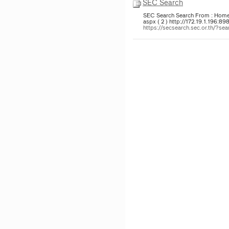
SEC Search
SEC Search Search From : Home >
aspx ( 2 ) http://172.19.1.196:8
https://secsearch.sec.or.th/?