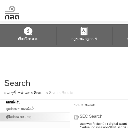
เกี่ยวกับ ก.ล.ต.
กฎหมาย/กฎเกณฑ์
Search
คุณอยู่ที่ :
หน้าแรก
>
Search
>
Search Results
แผนผังเว็บ
1 - 10
of 39 results
ทุกประเภท แผนผังเว็บ
SEC Search
คู่มือประชาชน
( 39 )
/secweb/select?q=
digital
asset
"virtual possession"&wt=json&in