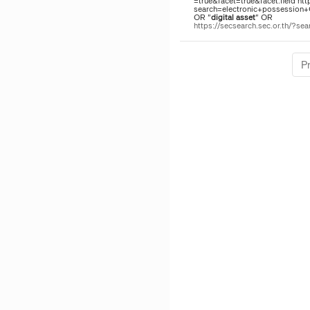
=true&facet=true&facet.field htt
search=electronic+possession
OR "
digital
asset
" OR
https://secsearch.sec.or.th/?
P