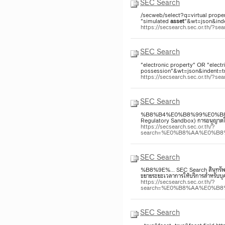
SEC Search
/secweb/select?q=virtual proper
"simulated
asset
"&wt=json&inde
https://secsearch.sec.or.th/?s
SEC Search
"electronic property" OR "electr
possession"&wt=json&indent=tru
https://secsearch.sec.or.th/?s
SEC Search
%B8%B4%E0%B8%99%E0%B8%97
Regulatory Sandbox) การอนุญาตให
https://secsearch.sec.or.th/?
search=%E0%B8%AA%E0%B
SEC Search
%B8%9E%... SEC Search สินทรัพย์ 
ขยายระยะเวลาการให้บริการสำหรับบุค
https://secsearch.sec.or.th/?
search=%E0%B8%AA%E0%B
SEC Search