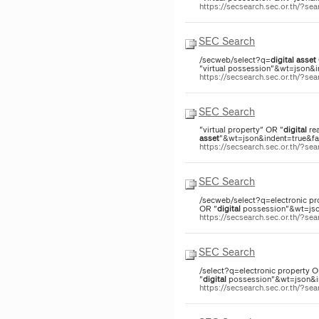
https://secsearch.sec.or.th/?
SEC Search
/secweb/select?q=
digital
asset
"virtual possession"&wt=json&in
https://secsearch.sec.or.th/?
SEC Search
"virtual property" OR "
digital
rea
asset
"&wt=json&indent=true&fac
https://secsearch.sec.or.th/?s
SEC Search
/secweb/select?q=electronic pro
OR "
digital
possession"&wt=json
https://secsearch.sec.or.th/?s
SEC Search
/select?q=electronic property O
"
digital
possession"&wt=json&ind
https://secsearch.sec.or.th/?s