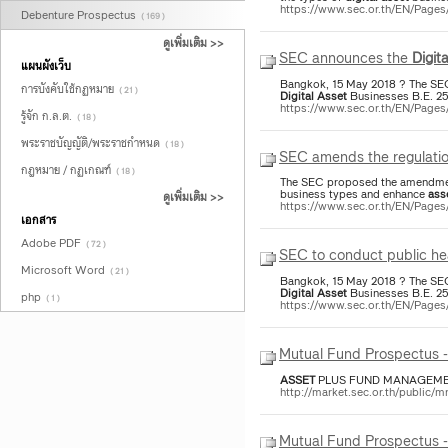
https://www.sec.or.th/EN/Pag
Debenture Prospectus
( 169 )
ดูเพิ่มเติม >>
SEC announces the
Digita
แผนผังเว็บ
Bangkok, 15 May 2018 ? The SEC w
การบังคับใช้กฏหมาย
( 21 )
Digital
Asset
Businesses B.E. 25
https://www.sec.or.th/EN/Pag
รู้จัก ก.ล.ต.
( 18 )
พระราชบัญญัติ/พระราชกำหนด
( 18 )
SEC amends the regulatio
กฎหมาย / กฏเกณฑ์
( 18 )
The SEC proposed the amendment
business types and enhance
ass
ดูเพิ่มเติม >>
https://www.sec.or.th/EN/Page
เอกสาร
Adobe PDF
( 72 )
SEC to conduct public hea
Microsoft Word
( 21 )
Bangkok, 15 May 2018 ? The SEC w
Digital
Asset
Businesses B.E. 25
php
( 1 )
https://www.sec.or.th/EN/Page
Mutual Fund Prospectus
ASSET
PLUS FUND MANAGEMENT C
http://market.sec.or.th/pub
Mutual Fund Prospectus