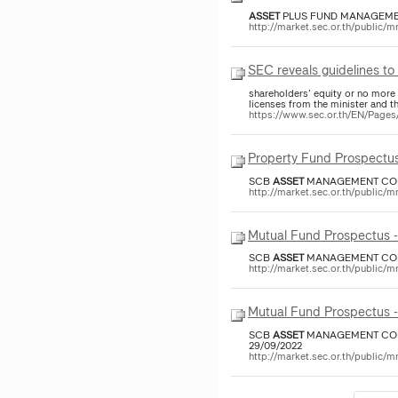
ASSET
PLUS FUND MANAGEMENT C
http://market.sec.or.th/pub
SEC reveals guidelines to
shareholders’ equity or no more
licenses from the minister and t
https://www.sec.or.th/EN/Pag
Property Fund Prospectus
SCB
ASSET
MANAGEMENT COMPANY
http://market.sec.or.th/publ
Mutual Fund Prospectu
SCB
ASSET
http://market.sec.or.th/pub
Mutual Fund Prospectus
SCB
ASSET
MANAGEMENT COMPANY
29/09/2022
http://market.sec.or.th/pub