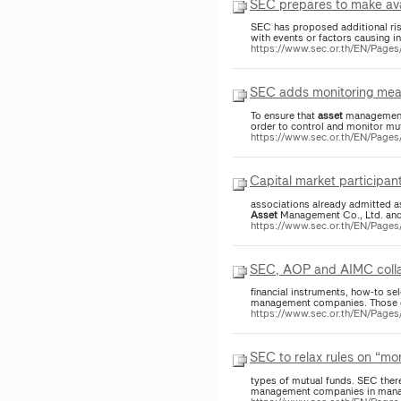
SEC prepares to make avai
SEC has proposed additional ri
with events or factors causing in
https://www.sec.or.th/EN/Pag
SEC adds monitoring meas
To ensure that
asset
management c
order to control and monitor m
https://www.sec.or.th/EN/Pag
Capital market participan
associations already admitted as
Asset
Management Co., Ltd. an
https://www.sec.or.th/EN/Page
SEC, AOP and AIMC collab
financial instruments, how-to se
management companies. Those co
https://www.sec.or.th/EN/Page
SEC to relax rules on “mo
types of mutual funds. SEC ther
management companies in managi