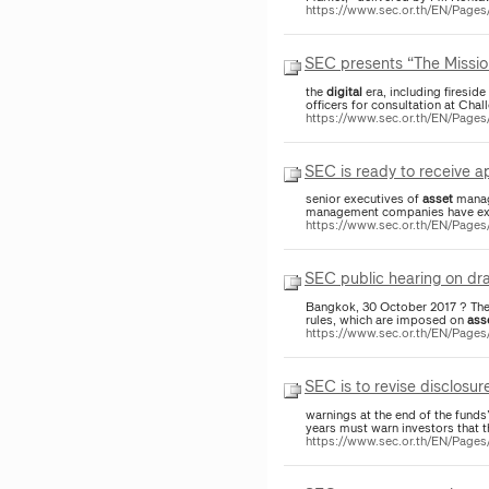
https://www.sec.or.th/EN/Pag
SEC presents “The Missio
the
digital
era, including firesid
officers for consultation at Ch
https://www.sec.or.th/EN/Pag
SEC is ready to receive ap
senior executives of
asset
manage
management companies have expr
https://www.sec.or.th/EN/Pag
SEC public hearing on dra
Bangkok, 30 October 2017 ? The
rules, which are imposed on
ass
https://www.sec.or.th/EN/Pag
SEC is to revise disclosur
warnings at the end of the funds
years must warn investors that t
https://www.sec.or.th/EN/Pag