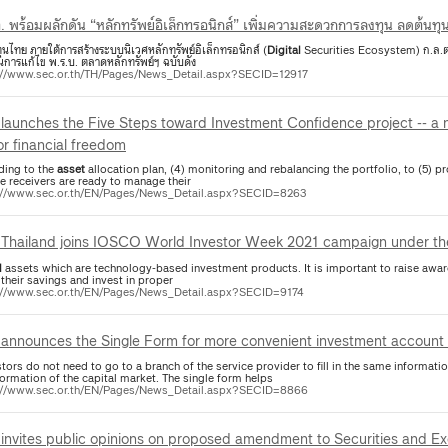
. พร้อมผลักดัน “หลักทรัพย์อิเล็กทรอนิกส์” เพิ่มความสะดวกการลงทุน ลดต้น
นไทย ภายใต้การสร้างระบบนิเวศหลักทรัพย์อิเล็กทรอนิกส์ (
Digital
Securities Ecosystem) ก.ล.ต
นการแก้ไข พ.ร.บ. ตลาดหลักทรัพย์ฯ ฉบับดัง
://www.sec.or.th/TH/Pages/News_Detail.aspx?SECID=12917
launches the Five Steps toward Investment Confidence project -- a
or financial freedom
ding to the
asset
allocation plan, (4) monitoring and rebalancing the portfolio, to (5) pr
e receivers are ready to manage their
://www.sec.or.th/EN/Pages/News_Detail.aspx?SECID=8263
Thailand joins IOSCO World Investor Week 2021 campaign under the
l
assets which are technology-based investment products. It is important to raise aware
their savings and invest in proper
://www.sec.or.th/EN/Pages/News_Detail.aspx?SECID=9174
announces the Single Form for more convenient investment account o
stors do not need to go to a branch of the service provider to fill in the same informat
ormation of the capital market. The single form helps
://www.sec.or.th/EN/Pages/News_Detail.aspx?SECID=8866
invites public opinions on proposed amendment to Securities and Ex