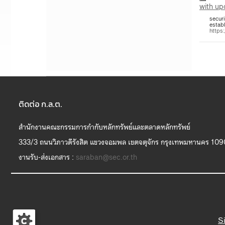
with up
secur
establ
https
ติดต่อ ก.ล.ต.
สำนักงานคณะกรรมการกำกับหลักทรัพย์และตลาดหลักทรัพย์
333/3 ถนนวิภาวดีรังสิต แขวงจอมพล เขตจตุจักร กรุงเทพมหานคร 10
งานรับ-ส่งเอกสาร :
saraban@sec.or.th
S