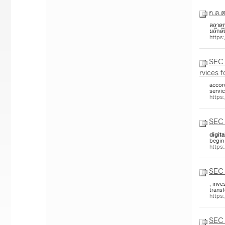
ก.ล.ต
ตลาดทุ
ผลักดั
https
SEC 
rvices f
accor
servic
https
SEC 
digita
begin 
https
SEC 
, inve
transf
https
SEC 