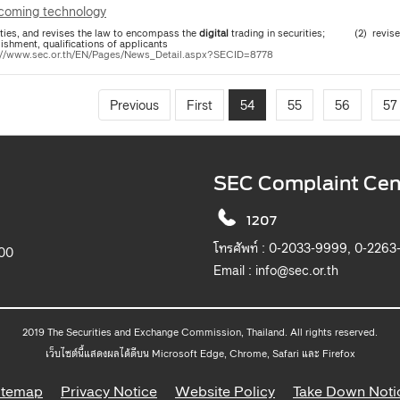
coming technology
ities, and revises the law to encompass the
digital
trading in securities; (2) revises o
ishment, qualifications of applicants
://www.sec.or.th/EN/Pages/News_Detail.aspx?SECID=8778
Previous
First
54
55
56
57
SEC Complaint Cen
1207
โทรศัพท์ :
0-2033-9999, 0-2263
900
Email :
info@sec.or.th
2019 The Securities and Exchange Commission, Thailand. All rights reserved.
เว็บไซต์นี้แสดงผลได้ดีบน Microsoft Edge, Chrome, Safari และ Firefox
itemap
Privacy Notice
Website Policy
Take Down Noti