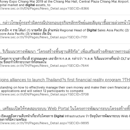
Money Expo Chiang Mai 2019 at the Chiang Mai Hall, Central Plaza Chiang Mai Airport.
apital market and
digital
assets, to
://www.sec.or.th/EN/Pages/News_Detail.aspx?SECID=8366
ก.ล.ต. กล่าวโทษผู้กระทำผิดกรณีประกอบธุรกิจหลักทรัพย์และสัญญาซื้อขายล่วงหน้
วกอีก 4 ราย ได้แก่ (1) นายคริส ลัม ตำแหน่ง Regional Head of
Digital
Sales Asia Pacific (2)
ore Asia Pacific (3) นายชอง เจีย มิน
://www.sec.or.th/TH/Pages/News_Detail.aspx?SECID=7151
. ริเริ่มแนวทางพัฒนา “โครงสร้างพื้นฐานดิจิทัล” เพื่อเสริมสร้างศักยภาพการ
โครงการ นางสาวรื่นวดี สุวรรณมงคล เลขาธิการ ก.ล.ต. กล่าวว่า “ก.ล.ต. ริเริ่มแนวทางที่จะนำ DLT มาใ
น ซึ่งจะทำให้กระบวนการทั้งหมดใน
://www.sec.or.th/TH/Pages/News_Detail.aspx?SECID=7644
joins alliances to launch Thailand?s first financial reality program
standing on how to effectively manage their own money and make their own financial
 applications and will select 12 participants to compete
://www.sec.or.th/EN/Pages/News_Detail.aspx?SECID=5708
ต. เตรียมเปิดให้ทดสอบระบบ Web Portal ในโครงการพัฒนาระบบโครงสร้างพื้นฐ
 เปิดเผยถึงความคืบหน้าเกี่ยวกับโครงการ
Digital
Infrastructure ว่า ปัจจุบันการพัฒนาระบบ Web Port
รงการที่มีความพร้อม
://www.sec.or.th/TH/Pages/News_Detail.aspx?SECID=9895