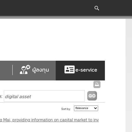
ผู้ลงทุน
e-service
h:
Sort by:
Mai, providing information on capital market to inv