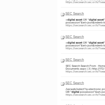
https://secsearch.sec.or.th/?
SEC Search
=
digital
asset
OR "
digital
asset
possession"&wt=json&indent=tru
https://secsearch.sec.or.th/?
SEC Search
=
digital
asset
OR "
digital
asset
possession"&wt=json&indent=tru
https://secsearch.sec.or.th/?
SEC Search
SEC Search Search From : Home >
Documents aspx ( 3 ) http://172
https://secsearch.sec.or.th/?
SEC Search
/secweb/select?q=electronic pro
OR "
digital
possession"&wt=json
https://secsearch.sec.or.th/?s