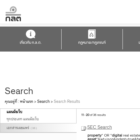
เกี่ยวกับ ก.ล.ต.
กฎหมาย/กฎเกณฑ์
Search
คุณอยู่ที่ :
หน้าแรก
>
Search
>
Search Results
แผนผังเว็บ
11 - 20
of 36 results
ทุกประเภท แผนผังเว็บ
SEC Search
เอกสารเผยแพร่
( 36 )
property
" OR "
digital
real estat
asset
"&wt=json&indent=true&fac