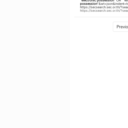
"
electronic
possession
" OR "
vi
possession
"&wt=json&indent=tru
https://secsearch.sec.or.th/?sea
https://secsearch.sec.or.th/?s
Previ