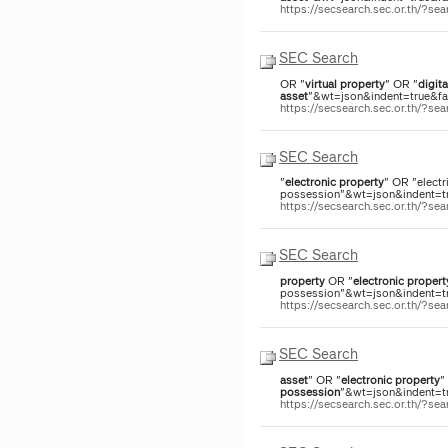
https://secsearch.sec.or.th/?s
SEC Search
OR "
virtual
property
" OR "
digita
asset
"&wt=json&indent=true&fac
https://secsearch.sec.or.th/?s
SEC Search
"
electronic
property
" OR "electr
possession"&wt=json&indent=tru
https://secsearch.sec.or.th/?s
SEC Search
property
OR "
electronic
propert
possession"&wt=json&indent=tru
https://secsearch.sec.or.th/?s
SEC Search
asset
" OR "
electronic
property
"
possession
"&wt=json&indent=tru
https://secsearch.sec.or.th/?