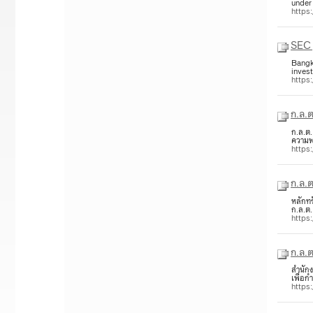
under
https
SEC 
Bangk
inves
https
ก.ล.
ก.ล.ต.
ความพร
https
ก.ล.ต
หลักทร
ก.ล.ต.
https
ก.ล.
สำนัก
เพื่อ
https