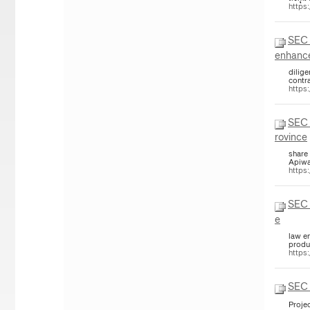
https
SEC 
enhance 
dilige
contr
https
SEC 
rovince
share 
Apiwa
https
SEC Se
e
produ
https
SEC 
Proje