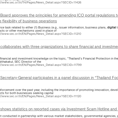
://www.sec.or.th/TH/Pages/News_Detail.aspx?SECID=11426
Board approves the principles for amending ICO portal regulations t
flexibility of business operations
nce task related to either (1) Business (e.g., issuer information, business plans,
digital
t
acts or other mechanisms used in place of
://www.sec.or.th/EN/Pages/News_Detail.aspx?SECID=11210
collaborates with three organizations to share financial and investm
financial and investment knowledge on the topic, “Thailand’s Financial Protection in th
tthakakul, SEC Director of the
://www.sec.or.th/EN/Pages/News_Detail.aspx?SECID=11799
cretary-General participates in a panel discussion in “Thailand Focus 2024: Adapting to a
law enforcement over the past year, including the importance of promoting innovatio
cts for both businesses seeking capital
://www.sec.or.th/EN/Pages/News_Detail.aspx?SECID=11120
shows statistics on reported cases via Investment Scam Hotline and
ct conducted in partnership with various market stakeholders, governmental agencies, 