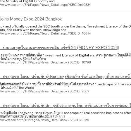
 the Ministry of
Digital
Economy and
://www.sec.or.th/EN/Pages/News_Detail.aspx?SECID=10334
joins Money Expo 2024 Bangkok
ok and officially opened the SEC booth under the theme, "Investment Literacy of the
D
tors, and SMEs with financial knowledge and
://www.sec.or.th/EN/Pages/News_Detail.aspx?SECID=10814
ต. ร่วมออกบูธในงานมหกรรมการเงิน ครั้งที่ 24 (MONEY EXPO 2024)
 อย่างเป็นทางการ ภายใต้แนวคิด “Investment Literacy of
Digital
era: ความรู้การลงทุนในยุคดิจิท
้อมในการลงทุน รู้จักผลิตภัณฑ์การ
://www.sec.or.th/TH/Pages/News_Detail.aspx?SECID=10798
. ประชุมรายไตรมาสร่วมกับผู้ประกอบธุรกิจหลักทรัพย์และสัญญาซื้อขายล่วงหน้
ัพย์ประกอบธุรกิจใหม่ ๆ รวมทั้ง การมีส่วนร่วมให้ข้อมูลในโครงการศึกษา “Landscape of Thai s
 ได้ร่วมมือกับ The World
://www.sec.or.th/TH/Pages/News_Detail.aspx?SECID=9367
ต. ประชุมรายไตรมาสร่วมกับสภาธุรกิจตลาดทุนไทย หารือแนวทางในการพัฒนาให
งานร่วมมือกับ The World Bank Group ศึกษา Landscape of Thai securities businesses aft
กำหนดทิศทางและนโยบายในการส่งเสริมและพัฒนา
://www.sec.or.th/TH/Pages/News_Detail.aspx?SECID=9359