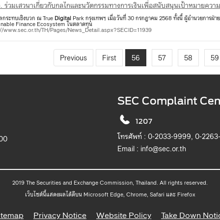
ต. ร่วมเสวนาเกี่ยวกับกลไกและนวัตกรรมทางการเงินเพื่อสนับสนุนเป้าหมายคว
ผลกระทบเชิงบวก ณ True
Digital
Park กรุงเทพฯ เมื่อวันที่ 30 กรกฎาคม 2568 ทั้งนี้ ผู้อำนวยการฝ่
inable Finance Ecosystem ในตลาดทุน
://www.sec.or.th/TH/Pages/News_Detail.aspx?SECID=11939
Previous
First
56
57
58
59
SEC Complaint Cen
1207
โทรศัพท์ :
0-2033-9999, 0-2263
900
Email :
info@sec.or.th
2019 The Securities and Exchange Commission, Thailand. All rights reserved.
เว็บไซต์นี้แสดงผลได้ดีบน Microsoft Edge, Chrome, Safari และ Firefox
itemap
Privacy Notice
Website Policy
Take Down Noti