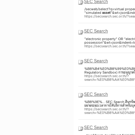
SEC Search
/secweb/select?q=virtual proper
"simulated
asset
"&wt=json&inde
https://secsearch.sec.or.th/?s
SEC Search
"electronic property" OR "electr
possession"&wt=json&indent=tru
https://secsearch.sec.or.th/?s
SEC Search
%B8%B4%E0%B8%99%E0%B8%97
Regulatory Sandbox) การอนุญาตให
https://secsearch.sec.or.th/?
search=%E0%B8%AA%E0%B
SEC Search
%B8%9E%... SEC Search สินทรัพย์ 
ขยายระยะเวลาการให้บริการสำหรับบุค
https://secsearch.sec.or.th/?
search=%E0%B8%AA%E0%B
SEC Search