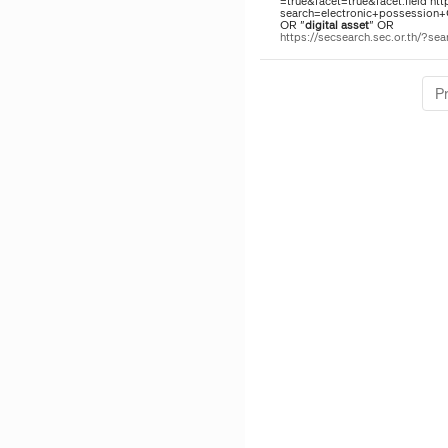
=true&facet=true&facet.field htt
search=electronic+possession
OR "
digital
asset
" OR
https://secsearch.sec.or.th/?
P