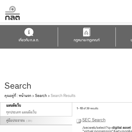
เกี่ยวกับ ก.ล.ต.
กฎหมาย/กฎเกณฑ์
Search
คุณอยู่ที่ :
หน้าแรก
>
Search
>
Search Results
แผนผังเว็บ
1 - 10
of 39 results
ทุกประเภท แผนผังเว็บ
SEC Search
คู่มือประชาชน
( 39 )
/secweb/select?q=
digital
asset
"virtual possession"&wt=json&in