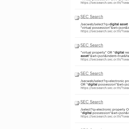
https://secsearch.sec.or.th/?
SEC Search
/secweb/select?q=
digital
asset
"virtual possession"&wt=json&in
https://secsearch.sec.or.th/?
SEC Search
"virtual property" OR "
digital
rea
asset
"&wt=json&indent=true&fac
https://secsearch.sec.or.th/?s
SEC Search
/secweb/select?q=electronic pro
OR "
digital
possession"&wt=json
https://secsearch.sec.or.th/?s
SEC Search
/select?q=electronic property O
"
digital
possession"&wt=json&ind
https://secsearch.sec.or.th/?s