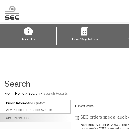
About Us
Laws/Regulations
Search
From :
Home
>
Search
>
Search Results
Public Information System
1 - 9
of 9 results
Any Public Information System
SEC orders special audit
SEC_News
( 9 )
Bangkok, August 8, 2013 ? The S
company?s 2012 financial statem