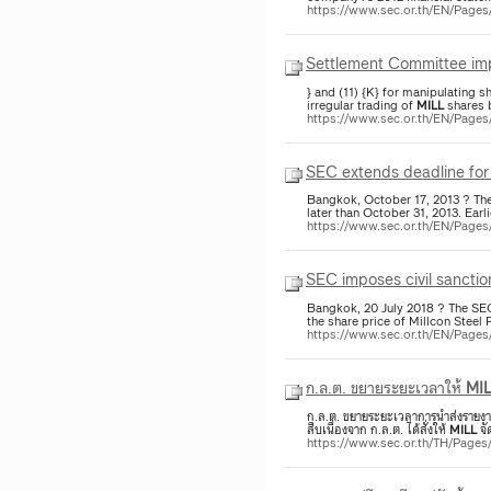
https://www.sec.or.th/EN/Pag
Settlement Committee imp
} and (11) {K} for manipulating sh
irregular trading of
MILL
shares 
https://www.sec.or.th/EN/Page
SEC extends deadline fo
Bangkok, October 17, 2013 ? The 
later than October 31, 2013. Ear
https://www.sec.or.th/EN/Page
SEC imposes civil sanctio
Bangkok, 20 July 2018 ? The SEC
the share price of Millcon Steel
https://www.sec.or.th/EN/Pag
ก.ล.ต. ขยายระยะเวลาให้
MI
ก.ล.ต. ขยายระยะเวลาการนำส่งรายงา
สืบเนื่องจาก ก.ล.ต. ได้สั่งให้
MILL
จั
https://www.sec.or.th/TH/Page