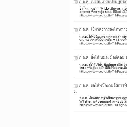
ก.ล.ต. เปรียบเทียบปรับผู้กร
จำกัด (มหาชน) (
MILL
) เป็นจำนวนเง
และราคาซื้อขายหุ้น
MILL
ที่ผิดปกติ
https://www.sec.or.th/TH/Page
ก.ล.ต. ใช้มาตรการลงโทษทางแ
ก.ล.ต. ได้รับข้อมูลจากตลาดหลักทรัพ
รวม 24 ราย สร้างราคาหุ้น
MILL
จนทำ
https://www.sec.or.th/TH/Page
ก.ล.ต. สั่งให้ บมจ. มิลล์คอน 
ก.ล.ต. สั่งให้บริษัท มิลล์คอน สตีล จ
MILL
หรือผู้สอบบัญชีที่ได้รับความเห
https://www.sec.or.th/TH/Page
ก.ล.ต. ขอให้พนักงานอัยการฟ้
ง.
ก.ล.ต. เปิดเผยการดำเนินการตามกฎห
W1 ด้วยการฟ้องคดีต่อศาลเพื่อขอให
https://www.sec.or.th/TH/Pag