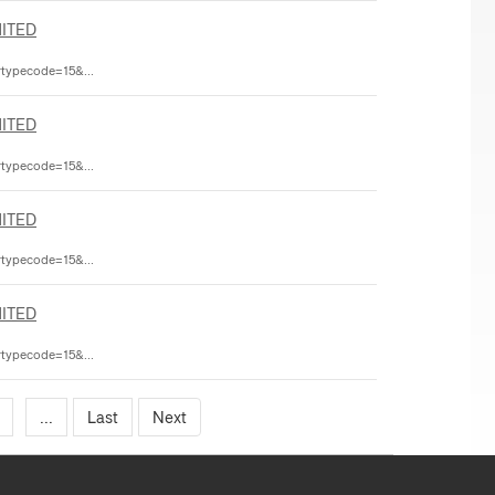
ITED
rtypecode=15&...
ITED
rtypecode=15&...
ITED
rtypecode=15&...
ITED
rtypecode=15&...
...
Last
Next