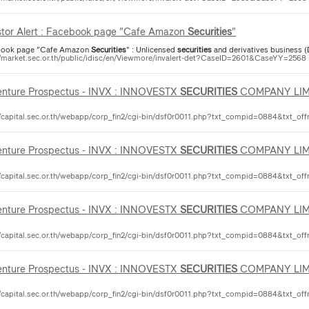
stor Alert : Facebook page "Cafe Amazon
Securities
"
book page "Cafe Amazon
Securities
" : Unlicensed
securities
and derivatives business (
//market.sec.or.th/public/idisc/en/Viewmore/invalert-det?CaseID=2601&CaseYY=2568
nture Prospectus - INVX : INNOVESTX
SECURITIES
COMPANY LIM
//capital.sec.or.th/webapp/corp_fin2/cgi-bin/dsf0r0011.php?txt_compid=0884&txt_off
nture Prospectus - INVX : INNOVESTX
SECURITIES
COMPANY LIM
//capital.sec.or.th/webapp/corp_fin2/cgi-bin/dsf0r0011.php?txt_compid=0884&txt_off
nture Prospectus - INVX : INNOVESTX
SECURITIES
COMPANY LIM
//capital.sec.or.th/webapp/corp_fin2/cgi-bin/dsf0r0011.php?txt_compid=0884&txt_off
nture Prospectus - INVX : INNOVESTX
SECURITIES
COMPANY LIM
//capital.sec.or.th/webapp/corp_fin2/cgi-bin/dsf0r0011.php?txt_compid=0884&txt_off