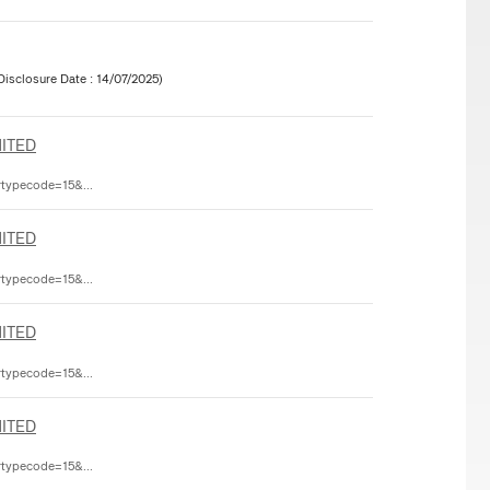
Disclosure Date : 14/07/2025)
ITED
rtypecode=15&...
ITED
rtypecode=15&...
ITED
rtypecode=15&...
ITED
rtypecode=15&...