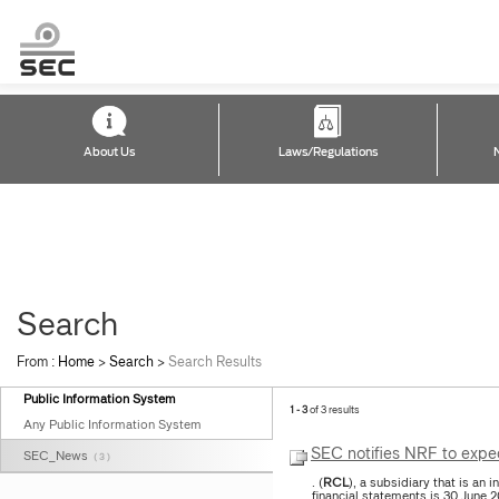
About Us
Laws/Regulations
Search
From :
Home
>
Search
>
Search Results
Public Information System
1 - 3
of 3 results
Any Public Information System
SEC notifies NRF to exped
SEC_News
( 3 )
. (
RCL
), a subsidiary that is an 
financial statements is 30 June 