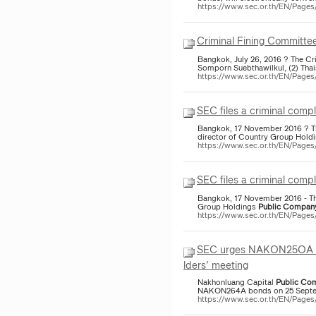
https://www.sec.or.th/EN/Page
Criminal Fining Committee 
Bangkok, July 26, 2016 ? The Cri
Somporn Suebthawilkul, (2) Thai
https://www.sec.or.th/EN/Pag
SEC files a criminal comp
Bangkok, 17 November 2016 ? Th
director of Country Group Hold
https://www.sec.or.th/EN/Pag
SEC files a criminal comp
Bangkok, 17 November 2016 - The
Group Holdings
Public
Compan
https://www.sec.or.th/EN/Page
SEC urges NAKON25OA an
lders’ meeting
Nakhonluang Capital
Public
Com
NAKON264A bonds on 25 Septemb
https://www.sec.or.th/EN/Page