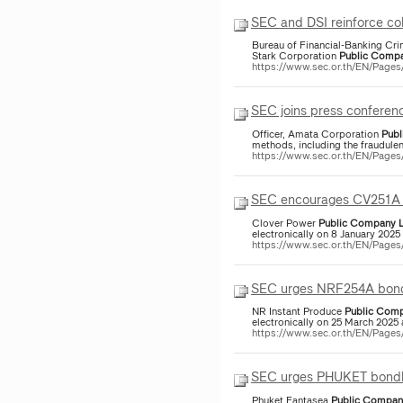
SEC and DSI reinforce co
Bureau of Financial-Banking Cri
Stark Corporation
Public
Comp
https://www.sec.or.th/EN/Pag
SEC joins press conferen
Officer, Amata Corporation
Publ
methods, including the fraudule
https://www.sec.or.th/EN/Pag
SEC encourages CV251A bo
Clover Power
Public
Company
electronically on 8 January 2025
https://www.sec.or.th/EN/Pag
SEC urges NRF254A bondho
NR Instant Produce
Public
Comp
electronically on 25 March 2025 
https://www.sec.or.th/EN/Page
SEC urges PHUKET bondhol
Phuket Fantasea
Public
Compan