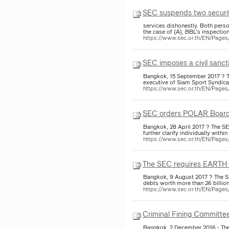
SEC suspends two securiti
services dishonestly. Both per
the case of {A}, BBL's inspectio
https://www.sec.or.th/EN/Pag
SEC imposes a civil sanct
Bangkok, 15 September 2017 ? Th
executive of Siam Sport Syndic
https://www.sec.or.th/EN/Pag
SEC orders POLAR Board to
Bangkok, 28 April 2017 ? The SE
further clarify individually with
https://www.sec.or.th/EN/Pag
The SEC requires EARTH d
Bangkok, 9 August 2017 ? The 
debts worth more than 26 billion
https://www.sec.or.th/EN/Pag
Criminal Fining Committee
Bangkok, 2 December 2016 - The 