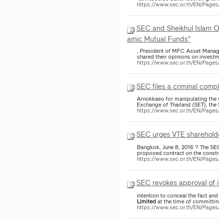
https://www.sec.or.th/EN/Page
SEC and Sheikhul Islam Off
amic Mutual Funds”
, President of MFC Asset Man
shared their opinions on investm
https://www.sec.or.th/EN/Page
SEC files a criminal comp
Arnokkaeo for manipulating the 
Exchange of Thailand (SET), the 
https://www.sec.or.th/EN/Page
SEC urges VTE shareholder
Bangkok, June 8, 2016 ? The SEC
proposed contract on the constr
https://www.sec.or.th/EN/Pag
SEC revokes approval of i
intention to conceal the fact an
Limited
at the time of committin
https://www.sec.or.th/EN/Pag