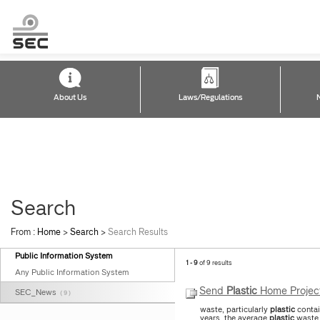
About Us
Laws/Regulations
Search
From :
Home
>
Search
>
Search Results
Public Information System
1 - 9
of 9 results
Any Public Information System
Send
Plastic
Home Projec
SEC_News
( 9 )
waste, particularly
plastic
contai
years, the average
plastic
waste 