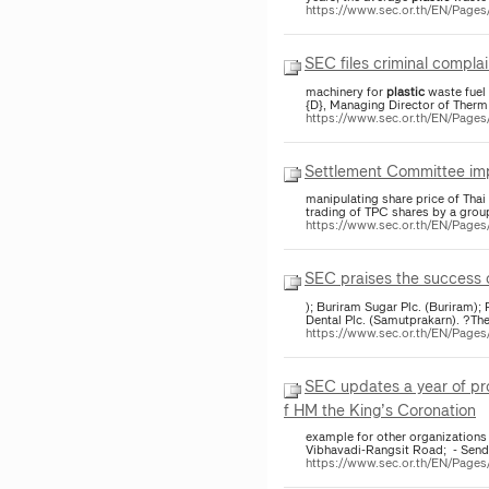
https://www.sec.or.th/EN/Page
SEC files criminal complai
machinery for
plastic
waste fuel 
{D}, Managing Director of Therm 
https://www.sec.or.th/EN/Page
Settlement Committee imp
manipulating share price of Thai
trading of TPC shares by a grou
https://www.sec.or.th/EN/Pag
SEC praises the success o
); Buriram Sugar Plc. (Buriram)
Dental Plc. (Samutprakarn). ?The
https://www.sec.or.th/EN/Page
SEC updates a year of pro
f HM the King’s Coronation
example for other organizations 
Vibhavadi-Rangsit Road; - S
https://www.sec.or.th/EN/Pag