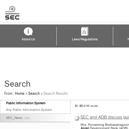
About Us
Laws/Regulations
Search
From :
Home
>
Search
>
Search Results
Public Information System
21 - 30
of 96 results
Any Public Information System
SEC and ADB discuss guide
SEC_News
( 96 )
Mrs. Pornanong Budsaratragoon,
Asian
Development Bank (ADB), l