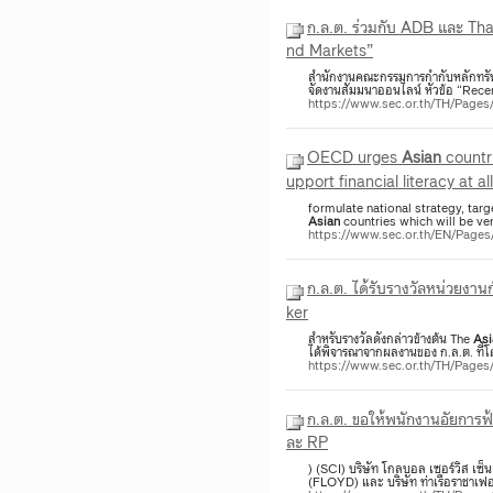
ก.ล.ต. ร่วมกับ ADB และ T
nd Markets”
สำนักงานคณะกรรมการกำกับหลักทรัพ
จัดงานสัมมนาออนไลน์ หัวข้อ “Rec
https://www.sec.or.th/TH/Pag
OECD urges
Asian
countri
upport financial literacy at al
formulate national strategy, ta
Asian
countries which will be ver
https://www.sec.or.th/EN/Page
ก.ล.ต. ได้รับรางวัลหน่วยงาน
ker
สำหรับรางวัลดังกล่าวข้างต้น The
Asi
ได้พิจารณาจากผลงานของ ก.ล.ต. ที่โ
https://www.sec.or.th/TH/Page
ก.ล.ต. ขอให้พนักงานอัยการฟ
ละ RP
) (SCI) บริษัท โกลบอล เซอร์วิส เซ็น
(FLOYD) และ บริษัท ท่าเรือราชาเฟอร