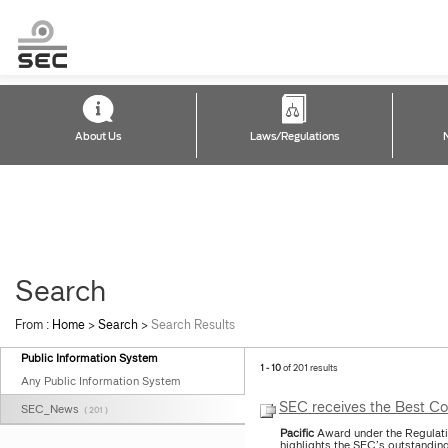
About Us
Laws/Regulations
Search
From :
Home
>
Search
>
Search Results
Public Information System
1 - 10
of 201 results
Any Public Information System
SEC receives the Best Co
SEC_News
( 201 )
Pacific
Award under the Regulat
highlights the SEC’s outstanding