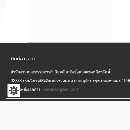
ติดต่อ ก.ล.ต.
สำนักงานคณะกรรมการกำกับหลักทรัพย์และตลาดหลักทรัพย์
333/3 ถนนวิภาวดีรังสิต แขวงจอมพล เขตจตุจักร กรุงเทพมหานคร 10
งานรับ-ส่งเอกสาร :
saraban@sec.or.th
S