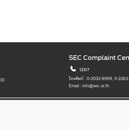
SEC Complaint Cen
1207
โทรศัพท์ :
0-2033-9999, 0-2263
900
Email :
info@sec.or.th
2019 The Securities and Exchange Commission, Thailand. All rights reserved.
เว็บไซต์นี้แสดงผลได้ดีบน Microsoft Edge, Chrome, Safari และ Firefox
itemap
Privacy Notice
Website Policy
Take Down Noti