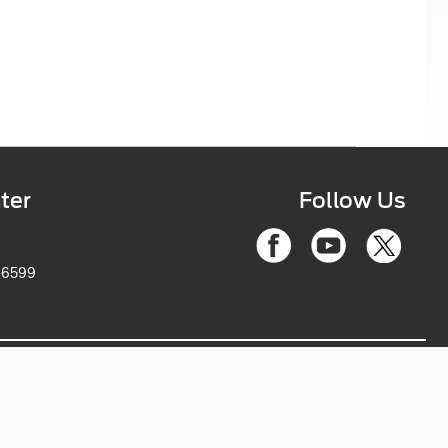
ter
Follow Us
-6599
ce