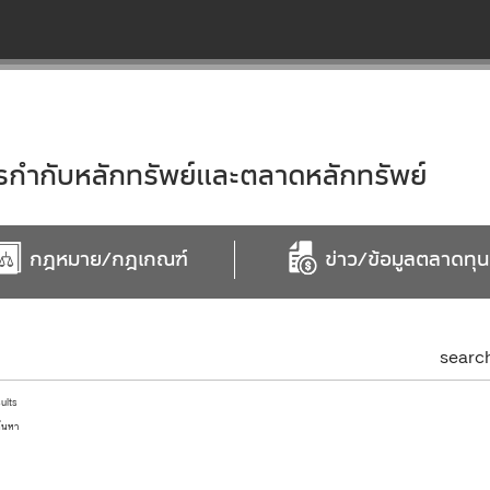
ำกับหลักทรัพย์และตลาดหลักทรัพย์
กฎหมาย/กฎเกณฑ์
ข่าว/ข้อมูลตลาดทุน
searc
sults
้นหา