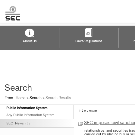
About Us
Laws/Regulations
Search
From :
Home
>
Search
>
Search Results
Public Information System
1 - 2
of 2 results
Any Public Information System
SEC imposes civil sanctio
SEC_News
( 2 )
relationships, and securities tr
carried out by placing buy or sel