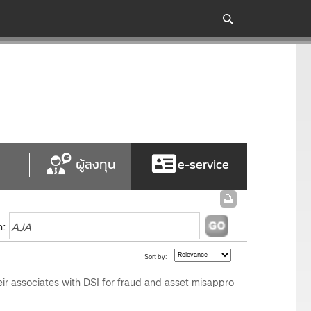
ผู้ลงทุน
e-service
h:
Sort by:
eir associates with DSI for fraud and asset misappro