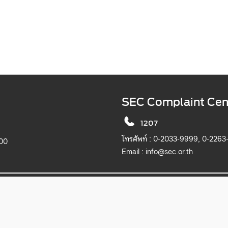
SEC Complaint Cen
1207
โทรศัพท์ :
0-2033-9999, 0-2263
900
Email :
info@sec.or.th
2019 The Securities and Exchange Commission, Thailand. All rights reserved.
เว็บไซต์นี้แสดงผลได้ดีบน Microsoft Edge, Chrome, Safari และ Firefox
itemap
Privacy Notice
Website Policy
Take Down Noti