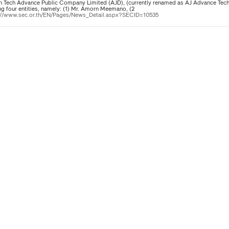
 Tech Advance Public Company Limited (AJD), (currently renamed as AJ Advance Tec
ng four entities, namely: (1) Mr. Amorn Meemano, (2
://www.sec.or.th/EN/Pages/News_Detail.aspx?SECID=10535