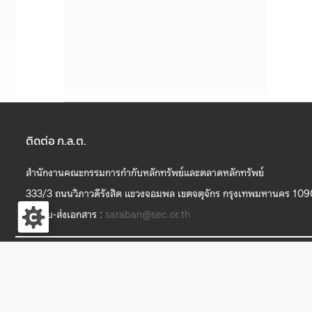
ติดต่อ ก.ล.ต.
สำนักงานคณะกรรมการกำกับหลักทรัพย์และตลาดหลักทรัพย์
333/3 ถนนวิภาวดีรังสิต แขวงจอมพล เขตจตุจักร กรุงเทพมหานคร 10
งานรับ-ส่งเอกสาร :
saraban@sec.or.th
S