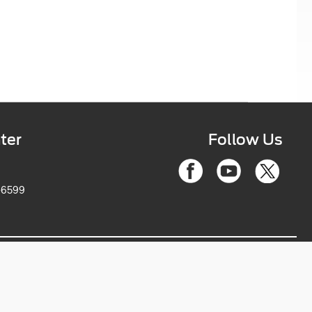
ter
Follow Us
-6599
ce