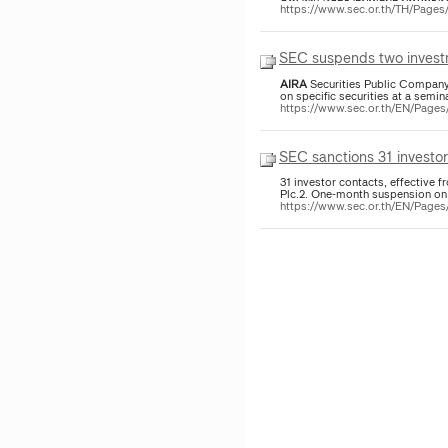
https://www.sec.or.th/TH/Page
SEC suspends two investm
AIRA
Securities Public Company 
on specific securities at a semin
https://www.sec.or.th/EN/Page
SEC sanctions 31 investo
31 investor contacts, effective 
Plc.2. One-month suspension on 1
https://www.sec.or.th/EN/Pag