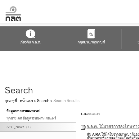
เกี่ยวกับ ก.ล.ต.
กฎหมาย/กฎเกณฑ์
Search
คุณอยู่ที่ :
หน้าแรก
>
Search
>
Search Results
ข้อมูลระบบงานเผยแพร่
1 - 3
of 3 results
ทุกประเภท ข้อมูลระบบงานเผยแพร่
ก.ล.ต. ใช้มาตรการลงโทษทางแ
SEC_News
( 3 )
หุ้น
AIRA
ให้ผิดไปจากสภาพปกติของตลา
ปริมาณการซื้อขายเฉลี่ยต่อวันเพิ่มขึ้น