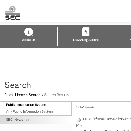
About Us
Laws/Regulations
Search
From :
Home
>
Search
>
Search Results
Public Information System
1 - 2
of 2 results
Any Public Information System
ก.ล.ต. ใช้มาตรการลงโทษทางแ
SEC_News
( 2 )
MR